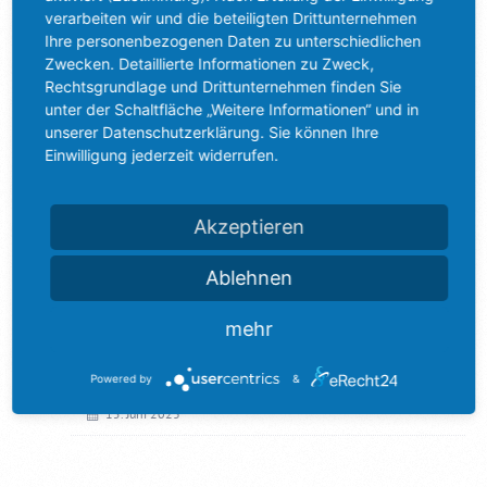
verarbeiten wir und die beteiligten Drittunternehmen
17. September 2024
Ihre personenbezogenen Daten zu unterschiedlichen
Tag des Webdesigners
Zwecken. Detaillierte Informationen zu Zweck,
Rechtsgrundlage und Drittunternehmen finden Sie
31. Mai 2024
unter der Schaltfläche „Weitere Informationen“ und in
Online-Marketing Magdeburg
unserer Datenschutzerklärung. Sie können Ihre
Einwilligung jederzeit widerrufen.
18. Juli 2023
Neue Homepage Magdeburg
Akzeptieren
18. Juli 2023
Ablehnen
Recruiting über eBay-Kleinanzeigen – Das
müssen Sie wissen
mehr
22. Juni 2023
Google for Jobs – Wir klären auf
Powered by
&
15. Juni 2023