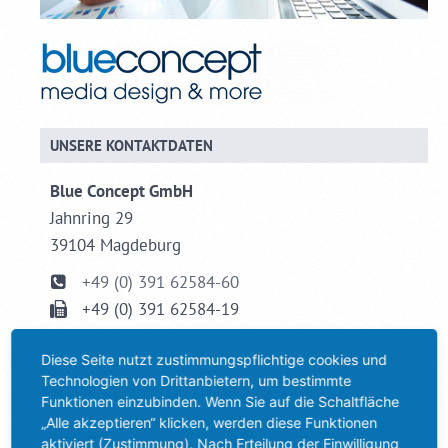
UNSERE KONTAKTDATEN
Blue Concept GmbH
Jahnring 29
39104 Magdeburg
+49 (0) 391 62584-60
+49 (0) 391 62584-19
info@blue-concept.com
Diese Seite nutzt zustimmungspflichtige cookies und
Technologien von Drittanbietern, um bestimmte
NEUESTE BLOGBEITRÄGE
Funktionen einzubinden. Wenn Sie auf die Schaltfläche
„Alle akzeptieren“ klicken, werden diese Funktionen
Abmeldung Infomails
aktiviert (Zustimmung). Nach Erteilung der Einwilligung