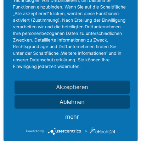
Technologien von Drittanbietern, um bestimmte
Funktionen einzubinden. Wenn Sie auf die Schaltfläche
„Alle akzeptieren“ klicken, werden diese Funktionen
aktiviert (Zustimmung). Nach Erteilung der Einwilligung
verarbeiten wir und die beteiligten Drittunternehmen
Ihre personenbezogenen Daten zu unterschiedlichen
Zwecken. Detaillierte Informationen zu Zweck,
Rechtsgrundlage und Drittunternehmen finden Sie
unter der Schaltfläche „Weitere Informationen“ und in
unserer Datenschutzerklärung. Sie können Ihre
Einwilligung jederzeit widerrufen.
Akzeptieren
UNSERE KONTAKTDATEN
Ablehnen
Blue Concept GmbH
Jahnring 29
mehr
39104 Magdeburg
+49 (0) 391 62584-60
Powered by
&
+49 (0) 391 62584-19