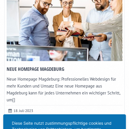
NEUE HOMEPAGE MAGDEBURG
Neue Homepage Magdeburg: Professionelles Webdesign für
mehr Kunden und Umsatz Eine neue Homepage aus
Magdeburg kann für jedes Unternehmen ein wichtiger Schritt,
um[]
18. Juli 2023
Kategorie:
Allgemein
Diese Seite nutzt zustimmungspflichtige cookies und