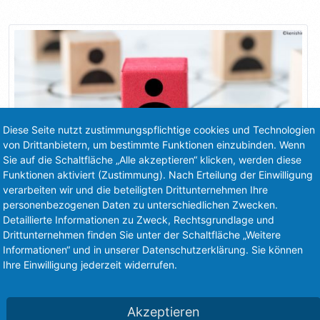
Diese Seite nutzt zustimmungspflichtige cookies und Technologien
von Drittanbietern, um bestimmte Funktionen einzubinden. Wenn
Sie auf die Schaltfläche „Alle akzeptieren“ klicken, werden diese
Funktionen aktiviert (Zustimmung). Nach Erteilung der Einwilligung
verarbeiten wir und die beteiligten Drittunternehmen Ihre
personenbezogenen Daten zu unterschiedlichen Zwecken.
Detaillierte Informationen zu Zweck, Rechtsgrundlage und
Drittunternehmen finden Sie unter der Schaltfläche „Weitere
DESWEGEN IST AFFILIATE MARKETING SO WIRKSAM
Informationen“ und in unserer Datenschutzerklärung. Sie können
Ihre Einwilligung jederzeit widerrufen.
Was genau ist denn eigentlich Affiliate Marketing? Jeder
Internetnutzer kennt die gängigen Strategien dieser Online-
Marketing-Strategie, wenn auch nur unterbewusst. Beim
Akzeptieren
Affiliate Marketing bewerben[]