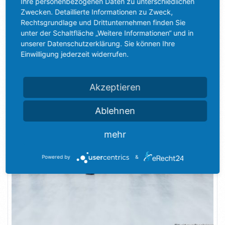
Ihre personenbezogenen Daten zu unterschiedlichen
So beliebt ist das Internet bei Arbeitssuchenden Schon seit
Zwecken. Detaillierte Informationen zu Zweck,
mehreren Jahren erfährt die bestehende Arbeitswelt einen
Rechtsgrundlage und Drittunternehmen finden Sie
auffälligen Wandel. Denn neben technischem Fortschritt und[]
unter der Schaltfläche „Weitere Informationen“ und in
unserer Datenschutzerklärung. Sie können Ihre
25. Mai 2023
Einwilligung jederzeit widerrufen.
Kategorie:
Recruiting-Tool
Akzeptieren
Ablehnen
mehr
Powered by
&