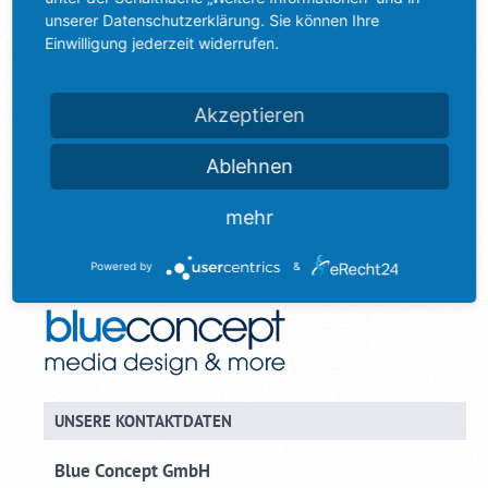
Option der sogenannten Push-Mittelungen, so auch[]
unserer Datenschutzerklärung. Sie können Ihre
Einwilligung jederzeit widerrufen.
20. April 2023
Kategorie:
Online Marketing
Akzeptieren
Ablehnen
mehr
Powered by
&
UNSERE KONTAKTDATEN
Blue Concept GmbH