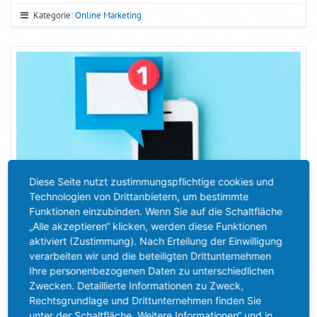
Kategorie:
Online Marketing
Diese Seite nutzt zustimmungspflichtige cookies und
Technologien von Drittanbietern, um bestimmte
Funktionen einzubinden. Wenn Sie auf die Schaltfläche
„Alle akzeptieren“ klicken, werden diese Funktionen
aktiviert (Zustimmung). Nach Erteilung der Einwilligung
verarbeiten wir und die beteiligten Drittunternehmen
DIE BESONDEREN VORTEILE DER PUSH MITTEILUNGEN
Ihre personenbezogenen Daten zu unterschiedlichen
Was genau sind denn eigentlich Push Mitteilungen? Fast jede
Zwecken. Detaillierte Informationen zu Zweck,
Rechtsgrundlage und Drittunternehmen finden Sie
Webseite oder Social Media Plattform nutzt heutzutage die
unter der Schaltfläche „Weitere Informationen“ und in