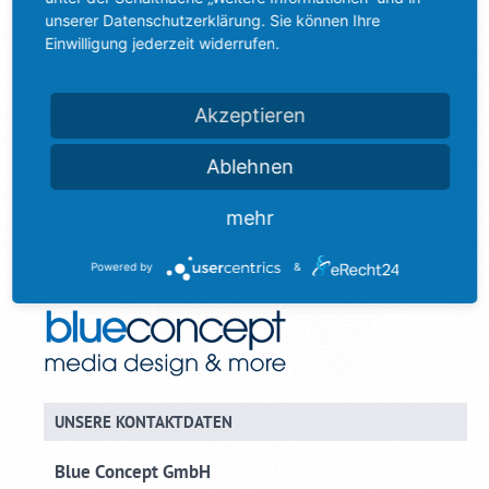
Option der sogenannten Push-Mittelungen, so auch[]
unserer Datenschutzerklärung. Sie können Ihre
Einwilligung jederzeit widerrufen.
20. April 2023
Kategorie:
Online Marketing
Akzeptieren
Ablehnen
mehr
Powered by
&
UNSERE KONTAKTDATEN
Blue Concept GmbH