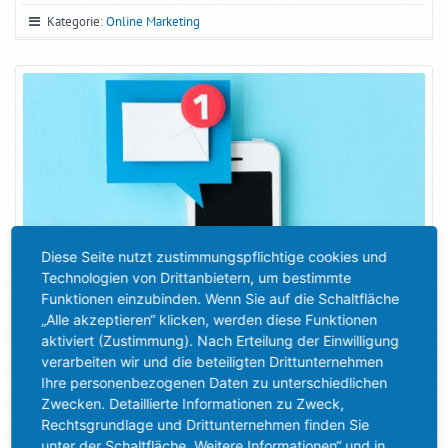
Kategorie:
Online Marketing
Diese Seite nutzt zustimmungspflichtige cookies und
Technologien von Drittanbietern, um bestimmte
Funktionen einzubinden. Wenn Sie auf die Schaltfläche
„Alle akzeptieren“ klicken, werden diese Funktionen
aktiviert (Zustimmung). Nach Erteilung der Einwilligung
verarbeiten wir und die beteiligten Drittunternehmen
DIE BESONDEREN VORTEILE DER PUSH MITTEILUNGEN
Ihre personenbezogenen Daten zu unterschiedlichen
Was genau sind denn eigentlich Push Mitteilungen? Fast jede
Zwecken. Detaillierte Informationen zu Zweck,
Rechtsgrundlage und Drittunternehmen finden Sie
Webseite oder Social Media Plattform nutzt heutzutage die
unter der Schaltfläche „Weitere Informationen“ und in