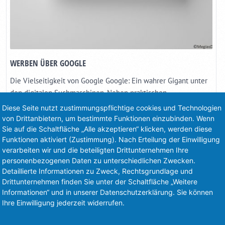
WERBEN ÜBER GOOGLE
Die Vielseitigkeit von Google Google: Ein wahrer Gigant unter
den digitalen Suchmaschinen. Neben praktischen
Anwendungen wie die Google-Suche oder Google Maps
Diese Seite nutzt zustimmungspflichtige cookies und Technologien
erweist sich[]
von Drittanbietern, um bestimmte Funktionen einzubinden. Wenn
Sie auf die Schaltfläche „Alle akzeptieren“ klicken, werden diese
4. Mai 2023
Funktionen aktiviert (Zustimmung). Nach Erteilung der Einwilligung
verarbeiten wir und die beteiligten Drittunternehmen Ihre
Kategorie:
Online Marketing
personenbezogenen Daten zu unterschiedlichen Zwecken.
Detaillierte Informationen zu Zweck, Rechtsgrundlage und
Drittunternehmen finden Sie unter der Schaltfläche „Weitere
Informationen“ und in unserer Datenschutzerklärung. Sie können
Ihre Einwilligung jederzeit widerrufen.