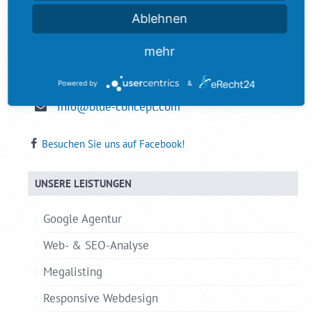
Blue Concept GmbH
Ablehnen
Jahnring 29
39104 Magdeburg
mehr
+49 (0) 391 62584-60
Powered by
&
+49 (0) 391 62584-19
info@blue-concept.com
Besuchen Sie uns auf Facebook!
UNSERE LEISTUNGEN
Google Agentur
Web- & SEO-Analyse
Megalisting
Responsive Webdesign