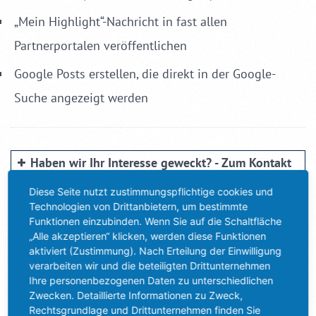
„Mein Highlight“-Nachricht
in fast allen
Partnerportalen veröffentlichen
Google Posts
erstellen, die direkt in der Google-
Suche angezeigt werden
Haben wir Ihr Interesse geweckt? - Zum Kontakt
bitte hier klicken!
Diese Seite nutzt zustimmungspflichtige cookies und
Technologien von Drittanbietern, um bestimmte
Funktionen einzubinden. Wenn Sie auf die Schaltfläche
Gemeinsam durch die Krise - Weitere Angebote ...
„Alle akzeptieren“ klicken, werden diese Funktionen
aktiviert (Zustimmung). Nach Erteilung der Einwilligung
verarbeiten wir und die beteiligten Drittunternehmen
Ihre personenbezogenen Daten zu unterschiedlichen
* Pflichtfelder – Diese Felder müssen ausgefüllt sein, um die
Zwecken. Detaillierte Informationen zu Zweck,
18. Juni 2020
Nachricht versenden zu können!
Rechtsgrundlage und Drittunternehmen finden Sie