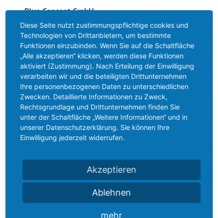
Blue Concept GmbH
Jahnring 29
Diese Seite nutzt zustimmungspflichtige cookies und
Technologien von Drittanbietern, um bestimmte
39104 Magdeburg
Funktionen einzubinden. Wenn Sie auf die Schaltfläche
+49 (0) 391 62584-60
„Alle akzeptieren“ klicken, werden diese Funktionen
aktiviert (Zustimmung). Nach Erteilung der Einwilligung
+49 (0) 391 62584-19
verarbeiten wir und die beteiligten Drittunternehmen
info@blue-concept.com
Ihre personenbezogenen Daten zu unterschiedlichen
Zwecken. Detaillierte Informationen zu Zweck,
NEUESTE BLOGBEITRÄGE
Rechtsgrundlage und Drittunternehmen finden Sie
unter der Schaltfläche „Weitere Informationen“ und in
unserer Datenschutzerklärung. Sie können Ihre
Abmeldung Infomails
Einwilligung jederzeit widerrufen.
17. September 2024
Tag des Webdesigners
Akzeptieren
31. Mai 2024
Ablehnen
Online-Marketing Magdeburg
18. Juli 2023
mehr