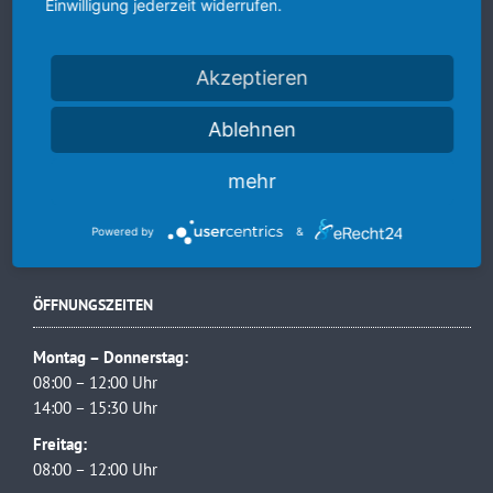
Einwilligung jederzeit widerrufen.
INHALT
Akzeptieren
Home
Ablehnen
Leistungen
Kontakt & Anfahrt
mehr
Impressum
Datenschutz
Powered by
&
ÖFFNUNGSZEITEN
Montag – Donnerstag:
08:00 – 12:00 Uhr
14:00 – 15:30 Uhr
Freitag:
08:00 – 12:00 Uhr