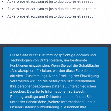
At vero eos et accusam et justo duo dolores et ea rebum
At vero eos et accusam et justo duo dolores et ea rebum
At vero eos et accusam et justo duo dolores et ea rebum
ÜBER UNS
Diese Seite nutzt zustimmungspflichtige cookies und
Technologien von Drittanbietern, um bestimmte
Funktionen einzubinden. Wenn Sie auf die Schaltfläche
„Alle akzeptieren“ klicken, werden diese Funktionen
aktiviert (Zustimmung). Nach Erteilung der Einwilligung
verarbeiten wir und die beteiligten Drittunternehmen
Ihre personenbezogenen Daten zu unterschiedlichen
Zwecken. Detaillierte Informationen zu Zweck,
Rechtsgrundlage und Drittunternehmen finden Sie
Mit innovativen Konzepten, auf Sie zugeschnittenen
unter der Schaltfläche „Weitere Informationen“ und in
Marketing-Strategien & wirkungsvollen Online-Präsenzen
unserer Datenschutzerklärung. Sie können Ihre
verhelfen wir Ihnen zum Erfolg!